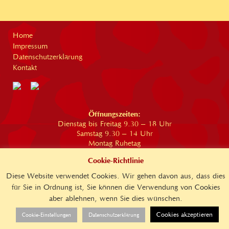
Home
Impressum
Datenschutzerklärung
Kontakt
Öffnungszeiten:
Dienstag bis Freitag 9.30 – 18 Uhr
Samstag 9.30 – 14 Uhr
Montag Ruhetag
Der Weinladen Instinsky R. u. F. GbR
Cookie-Richtlinie
Telefon 0881/2176
Diese Website verwendet Cookies. Wir gehen davon aus, dass dies
info@weinladen-instinsky.de
für Sie in Ordnung ist, Sie können die Verwendung von Cookies
*Alle Preisangaben inkl. MwSt.
aber ablehnen, wenn Sie dies wünschen.
Cookies akzeptieren
Cookie-Einstellungen
Datenschutzerklärung