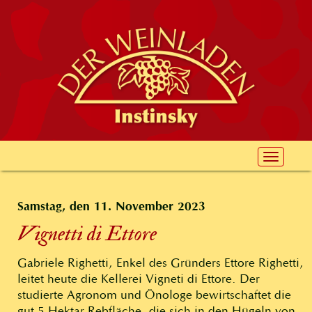
Toggle
navigat
Samstag, den 11. November 2023
Vignetti di Ettore
Gabriele Righetti, Enkel des Gründers Ettore Righetti,
leitet heute die Kellerei Vigneti di Ettore. Der
studierte Agronom und Önologe bewirtschaftet die
gut 5 Hektar Rebfläche, die sich in den Hügeln von